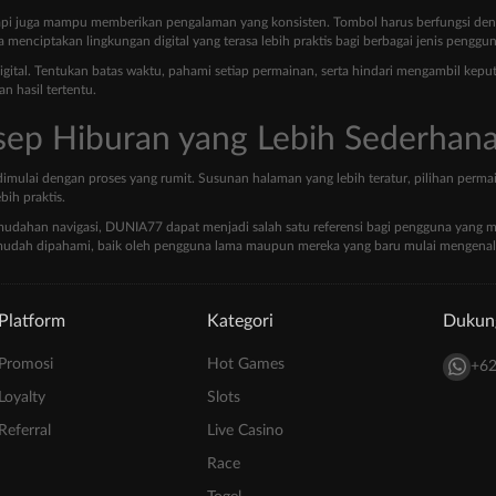
tapi juga mampu memberikan pengalaman yang konsisten. Tombol harus berfungsi denga
enciptakan lingkungan digital yang terasa lebih praktis bagi berbagai jenis penggun
gital. Tentukan batas waktu, pahami setiap permainan, serta hindari mengambil kepu
 hasil tertentu.
 Hiburan yang Lebih Sederhan
lai dengan proses yang rumit. Susunan halaman yang lebih teratur, pilihan permain
ih praktis.
udahan navigasi, DUNIA77 dapat menjadi salah satu referensi bagi pengguna yang 
 mudah dipahami, baik oleh pengguna lama maupun mereka yang baru mulai mengenal
Platform
Kategori
Dukun
Promosi
Hot Games
+6
Loyalty
Slots
Referral
Live Casino
Race