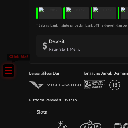
* Selama bank maintenance dan bank offline deposit dan pen
Deposit
Rata-rata 1 Menit
Click Me!
Bersertifikasi Dari
Tanggung Jawab Bermain
Platform Penyedia Layanan
Slots