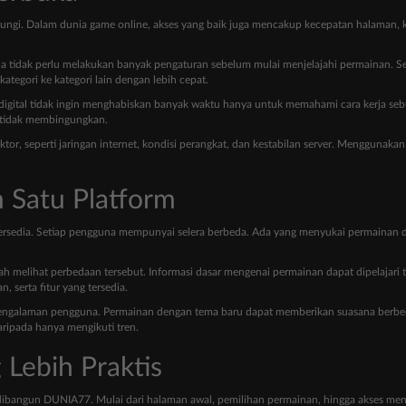
ngi. Dalam dunia game online, akses yang baik juga mencakup kecepatan halaman, ke
tidak perlu melakukan banyak pengaturan sebelum mulai menjelajahi permainan. S
ategori ke kategori lain dengan lebih cepat.
 digital tidak ingin menghabiskan banyak waktu hanya untuk memahami cara kerja 
g tidak membingungkan.
ktor, seperti jaringan internet, kondisi perangkat, dan kestabilan server. Menggunak
 Satu Platform
tersedia. Setiap pengguna mempunyai selera berbeda. Ada yang menyukai permainan den
 melihat perbedaan tersebut. Informasi dasar mengenai permainan dapat dipelajari
serta fitur yang tersedia.
pengalaman pengguna. Permainan dengan tema baru dapat memberikan suasana berbe
ripada hanya mengikuti tren.
Lebih Praktis
dibangun DUNIA77. Mulai dari halaman awal, pemilihan permainan, hingga akses men