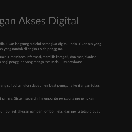
an Akses Digital
akukan langsung melalui perangkat digital. Melalui konsep yang
nan yang mudah dijangkau oleh pengguna.
menu, membaca informasi, memilih kategori, dan menjalankan
nya bagi pengguna yang mengakses melalui smartphone.
yang sulit ditemukan dapat membuat pengguna kehilangan fokus.
rmainannya. Sistem seperti ini membantu pengguna menemukan
pun ponsel. Ukuran gambar, tombol, teks, dan menu tetap dibuat