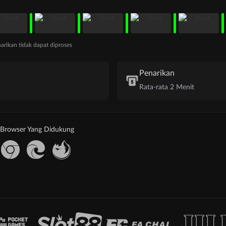
arikan tidak dapat diproses
Penarikan
Rata-rata 2 Menit
Browser Yang Didukung