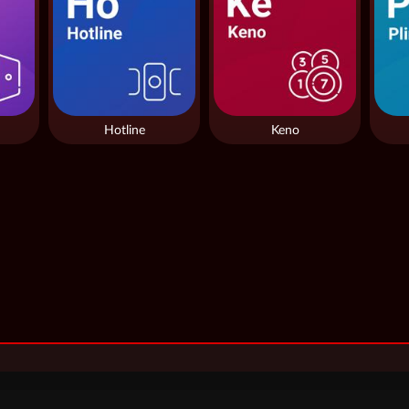
Hotline
Keno