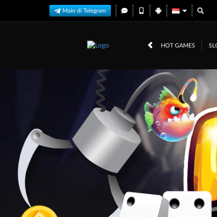
Main di Telegram
HOT GAMES
SL