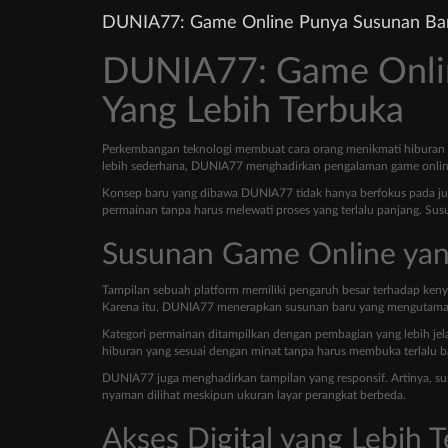
DUNIA77: Game Online Punya Susunan Baru
DUNIA77: Game Onlin
Yang Lebih Terbuka
Perkembangan teknologi membuat cara orang menikmati hiburan ik
lebih sederhana, DUNIA77 menghadirkan pengalaman game online 
Konsep baru yang dibawa DUNIA77 tidak hanya berfokus pada ju
permainan tanpa harus melewati proses yang terlalu panjang. Sus
Susunan Game Online ya
Tampilan sebuah platform memiliki pengaruh besar terhadap ken
Karena itu, DUNIA77 menerapkan susunan baru yang mengutama
Kategori permainan ditampilkan dengan pembagian yang lebih jel
hiburan yang sesuai dengan minat tanpa harus membuka terlalu 
DUNIA77 juga menghadirkan tampilan yang responsif. Artinya, su
nyaman dilihat meskipun ukuran layar perangkat berbeda.
Akses Digital yang Lebih 