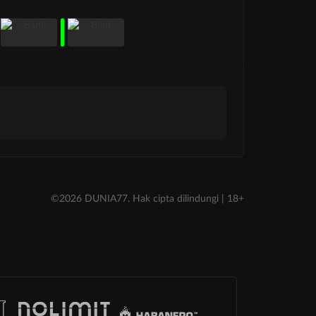
©2026 DUNIA77. Hak cipta dilindungi | 18+