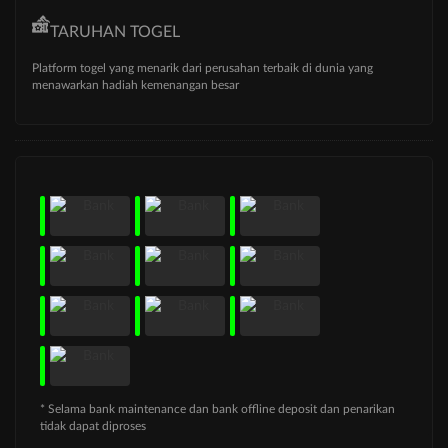
TARUHAN TOGEL
Platform togel yang menarik dari perusahan terbaik di dunia yang
menawarkan hadiah kemenangan besar
* Selama bank maintenance dan bank offline deposit dan penarikan
tidak dapat diproses