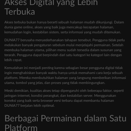
Akses Digital yang Lebih
Terbuka
Akses terbuka bukan hanya berarti sebuah halaman mudah dikunjungi. Dalam
dunia game online, akses yang baik juga mencakup kecepatan halaman,
kemudahan login, kestabilan sistem, serta informasi yang mudah ditemukan.
DUNIA77 berusaha menyederhanakan tahapan tersebut. Pengguna tidak perlu
melakukan banyak pengaturan sebelum mulai menjelajahi permainan. Setelah
membuka halaman utama, pilihan menu sudah tersedia dalam susunan yang
terarah. Pengguna dapat berpindah dari satu kategori ke kategori lain dengan
lebih cepat.
Kemudahan ini menjadi penting karena sebagian besar pengguna digital tidak
ingin menghabiskan banyak waktu hanya untuk memahami cara kerja sebuah
platform. Mereka membutuhkan halaman yang langsung memberikan informasi
utama, tombol yang jelas, dan proses yang tidak membingungkan.
Meski demikian, kualitas akses tetap dipengaruhi oleh beberapa faktor, seperti
jaringan internet, kondisi perangkat, dan kestabilan server. Menggunakan
koneksi yang baik serta browser versi terbaru dapat membantu halaman
DUNIA77 berjalan lebih optimal.
Berbagai Permainan dalam Satu
Platform