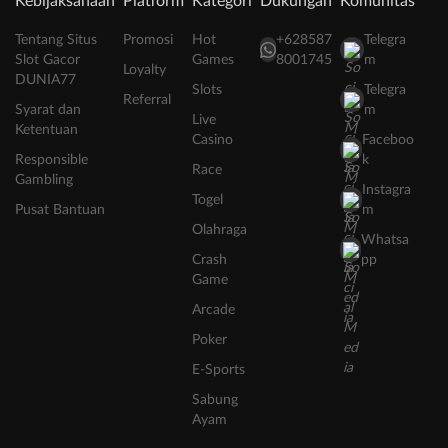
Kebijaksanaan
Platform
Kategori
Dukungan
Komunitas
Tentang Situs
Promosi
Hot
+628587
Telegra
Slot Gacor
Games
8001745
m
Loyalty
DUNIA77
Slots
Telegra
Referral
Syarat dan
m
Live
Ketentuan
Casino
Faceboo
Responsible
k
Race
Gambling
Instagra
Togel
Pusat Bantuan
m
Olahraga
Whatsa
Crash
pp
Game
Arcade
Poker
E-Sports
Sabung
Ayam