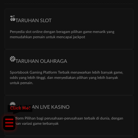
TARUHAN SLOT
Penyedia slot online dengan beragam pilihan game menarik yang
memudahkan pemain untuk mencapai jackpot
TARUHAN OLAHRAGA
Sportsbook Gaming Platform Terbaik menawarkan lebih banyak game,
odds yang lebih tinggi, dan menyediakan pilihan yang lebih banyak
untuk pemain.
TARUHAN LIVE KASINO
Click Me!
Platform Pilihan bagi perusahaan-perusahaan terbaik di dunia, dengan
pilihan variasi game terbanyak