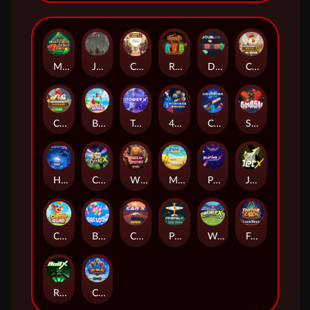
Multi Hot Wheel
JetX3
Crash Duel X
RodeoX
DoubleX
ChickenWays
Chicken Highway
Bottle Mania
TowerX
4 Bonuses Bonanza
CricketerX
Smash X
HelicopterX
CricketX
Wheel Of Destiny
MineIsland
PlinkoXClassic
JetX
Cheesy Road
Balloon
CarX
PropelX
World Champion X
Fortune Catch
RollX
CaiBalaoCappadocia